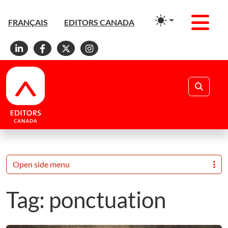
Men
FRANÇAIS
EDITORS CANADA
Linkedin
Facebook
X
Instagram
Search
Open side menu
Tag:
ponctuation