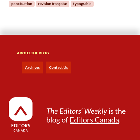
ponctuation
révision française
typograhie
ABOUT THE BLOG
Archives
Contact Us
The Editors’ Weekly
is the
blog of
Editors Canada
.