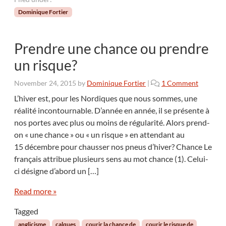
Dominique Fortier
Prendre une chance ou prendre
un risque?
o
November 24, 2015
by
Dominique Fortier
|
1 Comment
n
L’hiver est, pour les Nordiques que nous sommes, une
P
réalité incontournable. D’année en année, il se présente à
r
nos portes avec plus ou moins de régularité. Alors prend-
e
on « une chance » ou « un risque » en attendant au
n
15 décembre pour chausser nos pneus d’hiver? Chance Le
d
r
français attribue plusieurs sens au mot chance (1). Celui-
e
ci désigne d’abord un […]
u
n
Read more »
e
c
Tagged
h
anglicisme
calques
courir la chance de
courir le risque de