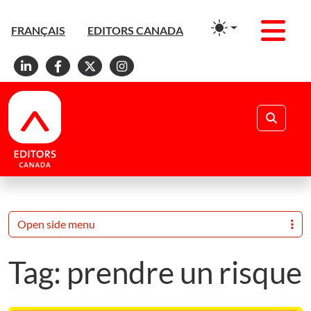
Men
FRANÇAIS
EDITORS CANADA
Linkedin
Facebook
X
Instagram
Search
Open side menu
Tag:
prendre un risque