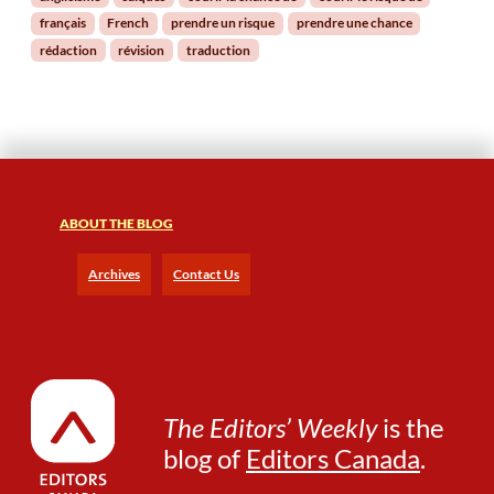
a
français
French
prendre un risque
prendre une chance
n
rédaction
révision
traduction
c
e
o
u
p
r
e
n
ABOUT THE BLOG
d
r
Archives
Contact Us
e
u
n
r
i
s
The Editors’ Weekly
is the
q
u
blog of
Editors Canada
.
e