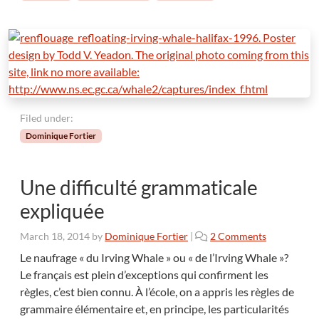
t
o
ù
,
l
a
m
Filed under:
a
j
Dominique Fortier
u
s
c
Une difficulté grammaticale
u
expliquée
l
e
o
March 18, 2014
by
Dominique Fortier
|
2 Comments
?
n
L
Le naufrage « du Irving Whale » ou « de l’Irving Whale »?
U
e
Le français est plein d’exceptions qui confirment les
n
s
règles, c’est bien connu. À l’école, on a appris les règles de
e
m
grammaire élémentaire et, en principe, les particularités
d
a