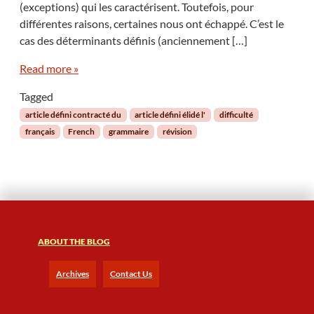
(exceptions) qui les caractérisent. Toutefois, pour
i
j
f
différentes raisons, certaines nous ont échappé. C’est le
u
f
s
cas des déterminants définis (anciennement […]
i
c
c
Read more »
u
u
l
l
Tagged
e
t
s
article défini contracté du
article défini élidé l'
difficulté
é
a
français
French
grammaire
révision
g
u
r
x
a
t
m
i
m
t
a
r
t
e
i
ABOUT THE BLOG
s
c
d
a
Archives
Contact Us
’
l
é
e
c