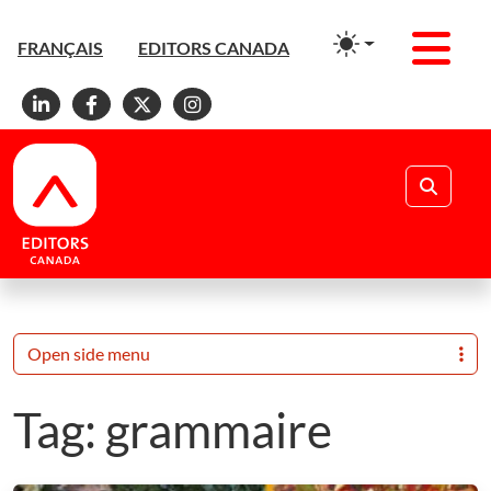
Men
FRANÇAIS
EDITORS CANADA
Linkedin
Facebook
X
Instagram
Search
Open side menu
Tag:
grammaire