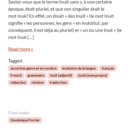
Saviez-vous que le terme Inuit sans s, à une certaine
époque, était pluriel, et que son singulier était le
mot Inuk? En effet, on disait « des Inuit » (le mot Inuit
signifie « les personnes, les gens » en inuktitut; par
conséquent, il est déjà au pluriel) et « un ou une Inuk » (le
mot Inuk […]
Read more »
Tagged
accord en genre et en nombre
évolution de la langue
français
French
grammaire
inuit (adjectif)
Inuit (nom propre)
rédaction
révision
traduction
Filed under:
Dominique Fortier