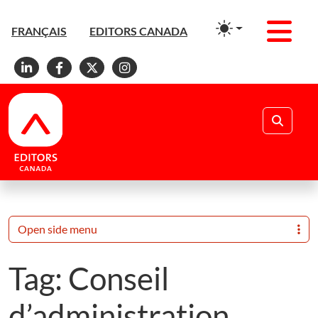
Men
FRANÇAIS
EDITORS CANADA
Linkedin
Facebook
X
Instagram
Search
Open side menu
Tag:
Conseil
d’administration