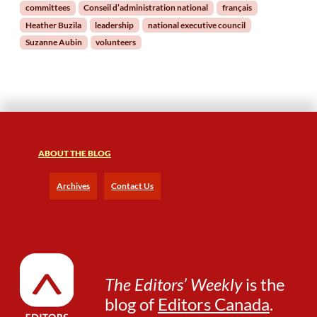
committees
Conseil d’administration national
français
Heather Buzila
leadership
national executive council
Suzanne Aubin
volunteers
ABOUT THE BLOG
Archives
Contact Us
The Editors’ Weekly
is the
blog of
Editors Canada
.